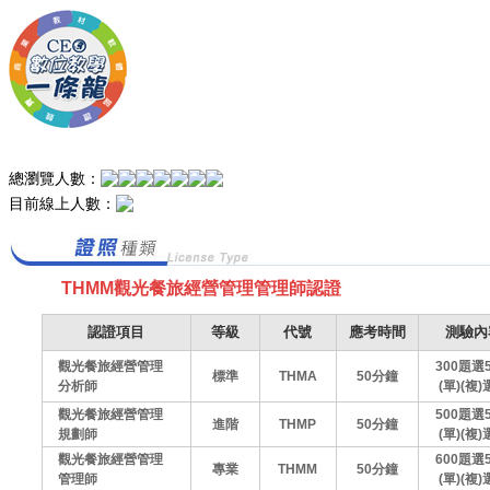
總瀏覽人數：
目前線上人數：
THMM觀光餐旅經營管理管理師認證
認證項目
等級
代號
應考時間
測驗內
觀光餐旅經營管理
300題選
標準
THMA
50分鐘
分析師
(單)(複
觀光餐旅經營管理
500題選
進階
THMP
50分鐘
規劃師
(單)(複
觀光餐旅經營管理
600題選
專業
THMM
50分鐘
管理師
(單)(複