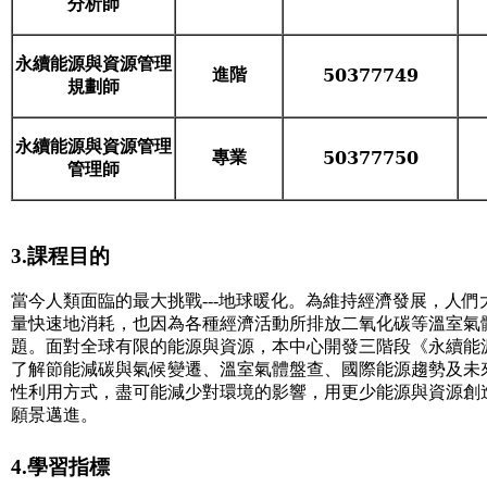
分析師
永續能源與資源管理
進階
50377749
規劃師
永續能源與資源管理
專業
50377750
管理師
3.課程目的
當今人類面臨的最大挑戰---地球暖化。為維持經濟發展，人
量快速地消耗，也因為各種經濟活動所排放二氧化碳等溫室氣
題。面對全球有限的能源與資源，本中心開發三階段《永續能
了解節能減碳與氣候變遷、溫室氣體盤查、國際能源趨勢及未
性利用方式，盡可能減少對環境的影響，用更少能源與資源創
願景邁進。
4.學習指標