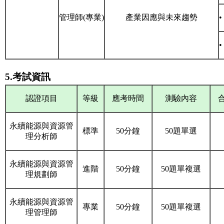
管理師(
專業)
產業因應
與未來趨勢
5.考試資訊
認證項目
等級
應考時間
測驗內容
永續能源與資源管
標準
50分鐘
50題單選
理分析師
永續能源與資源管
進階
50分鐘
50題單複選
理規劃師
永續能源與資源管
專業
50分鐘
50題單複選
理管理師