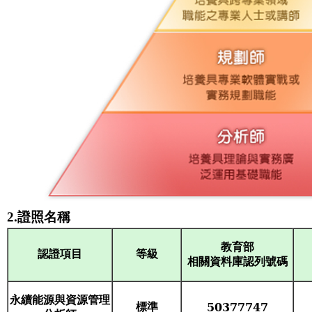
2.證照名稱
教育部
等級
認證項目
相關資料庫認列號碼
永續能源與資源管理
標準
50377747