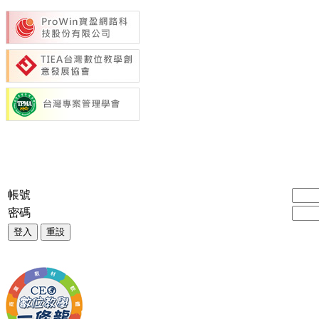
帳號
密碼
登入
重設