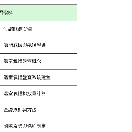
習指標
• 何謂能源管理
•
節能減碳與氣候變遷
•
溫室氣體盤查
概念
• 溫室氣體盤查系統建置
• 溫室氣體排放量計算
• 查證原則與方法
•
國際趨勢
與條約制定