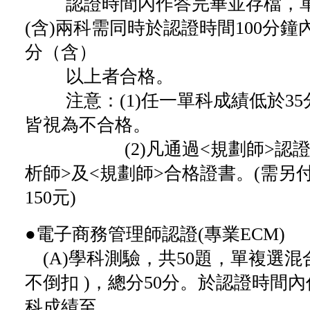
認證時間內作答完畢並存檔，單科
(含)兩科需同時於認證時間100分鐘
分（含）
以上者合格。
注意：
(1)任一單科成績低於3
皆視為不合格。
(2)凡通過<規劃師>認證者
析師>及<規劃師>合格證書。
(需另
150元)
●電子商務管理師認證(專業ECM)
(A)學科測驗，共50題，單複選混合，
不倒扣 )，總分50分。於認證時間
科成績至