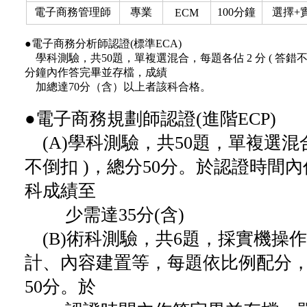
電子商務管理師
專業
100分鐘
選擇+
ECM
●電子商務分析師認證(標準ECA)
學科測驗，共50題，單複選混合，每題各佔 2 分 ( 答錯不
分鐘內作答完畢並存檔，成績
加總達70分（含）以上者該科合格。
●電子商務規劃師認證(進階ECP)
(A)學科測驗，共50題，單複選混合，
不倒扣 )，總分50分。於認證時間
科成績至
少需達35分(含)
(B)術科測驗，共6題，採實機操
計、內容建置等，每題依比例配分，(
50分。於